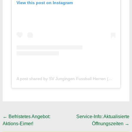
View this post on Instagram
A post shared by SV Jungingen Fussball Herren (@svjungingen_fussball_herren)
Post
←
Befristetes Angebot:
Service-Info: Aktualisierte
Aktions-Eimer!
Öffnungszeiten
→
navigation